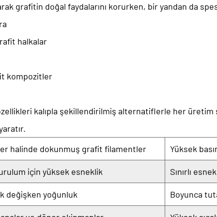
rak grafitin doğal faydalarını korurken, bir yandan da spes
ra
afit halkalar
it kompozitler
zellikleri
kalıpla şekillendirilmiş alternatiflerle her üreti
yaratır.
ler halinde dokunmuş grafit filamentler
Yüksek basınç
kurulum için yüksek esneklik
Sınırlı esne
rak değişken yoğunluk
Boyunca tuta