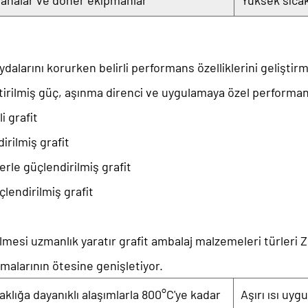
vanalar ve döner ekipmanlar
Yüksek sıca
ydalarını korurken belirli performans özelliklerini geliştir
tirilmiş güç, aşınma direnci ve uygulamaya özel performans 
i grafit
irilmiş grafit
rle güçlendirilmiş grafit
çlendirilmiş grafit
ilmesi uzmanlık yaratır
grafit ambalaj malzemeleri türleri
Z
amalarının ötesine genişletiyor.
aklığa dayanıklı alaşımlarla 800°C'ye kadar
Aşırı ısı uy