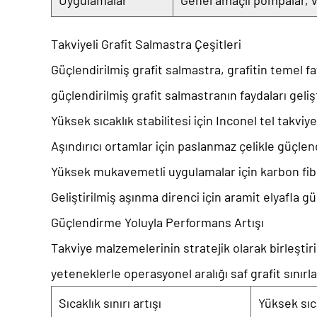
Uygulamalar
Genel amaçlı pompalar, 
Takviyeli Grafit Salmastra Çeşitleri
Güçlendirilmiş grafit salmastra, grafitin temel fa
güçlendirilmiş grafit salmastranın faydaları
geliş
Yüksek sıcaklık stabilitesi için Inconel tel takviyel
Aşındırıcı ortamlar için paslanmaz çelikle güçlend
Yüksek mukavemetli uygulamalar için karbon fibe
Geliştirilmiş aşınma direnci için aramit elyafla gü
Güçlendirme Yoluyla Performans Artışı
Takviye malzemelerinin stratejik olarak birleştir
yeteneklerle operasyonel aralığı saf grafit sınırl
Sıcaklık sınırı artışı
Yüksek sıc