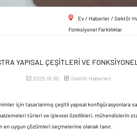
Ev
/
Haberler
/
Sektör Ha
Fonksiyonel Farklılıklar
TRA YAPISAL ÇEŞITLERI VE FONKSIYONE
2025.10.30
Sektör Haberleri
mler için tasarlanmış çeşitli yapısal konfigürasyonlara sah
malzemeleri türleri
ve işlevsel özellikleri, mühendislerin 
çin en uygun çözümleri seçmelerine olanak tanır.