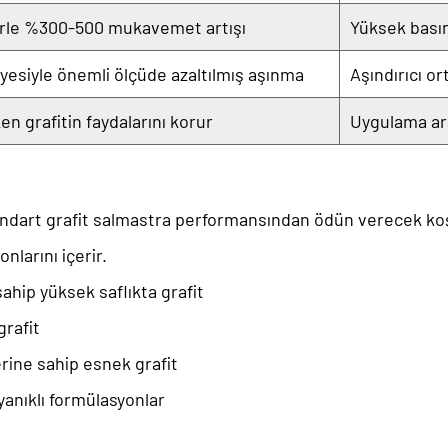
erle %300-500 mukavemet artışı
Yüksek basın
iyesiyle önemli ölçüde azaltılmış aşınma
Aşındırıcı o
en grafitin faydalarını korur
Uygulama ara
ndart grafit salmastra performansından ödün verecek koş
nlarını içerir.
sahip yüksek saflıkta grafit
grafit
erine sahip esnek grafit
yanıklı formülasyonlar