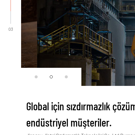
Daha Fazlasını Keşfedin
03
Global için sızdırmazlık çözüm
endüstriyel müşteriler.