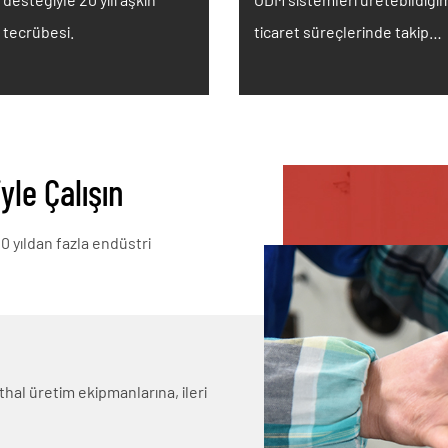
 tecrübesi.
ticaret süreçlerinde takip
hizmetleri de verebilmekteyi
yle Çalışın
20 yıldan fazla endüstri
ithal üretim ekipmanlarına, ileri