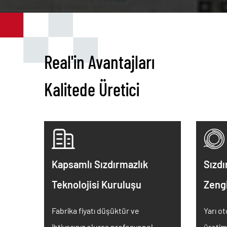
Real'in Avantajları
Kalitede Üretici
Kapsamlı Sızdırmazlık
Sızdı
Teknolojisi Kuruluşu
Zeng
Fabrika fiyatı düşüktür ve
Yarı o
ihtiyacınız olursa profesyonel
üretim 