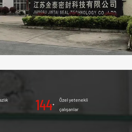
150
azlık
Özel yetenekli
+
çalışanlar