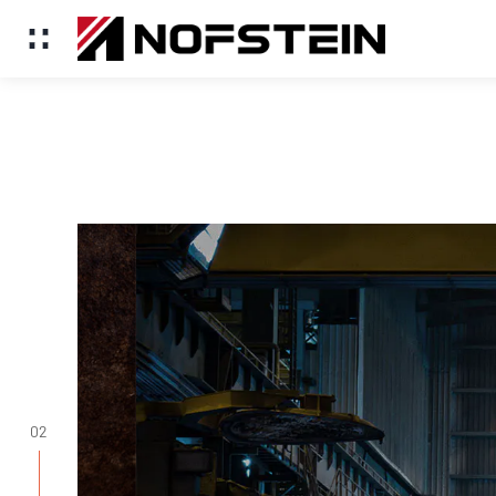
Çelik eritme contaları
02