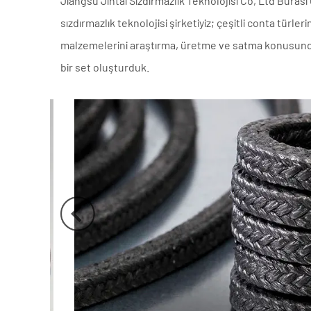
Jiangsu Jintai Sızdırmazlık Teknolojisi Co, Ltd Burası
sızdırmazlık teknolojisi şirketiyiz; çeşitli conta türl
malzemelerini araştırma, üretme ve satma konusunda u
bir set oluşturduk.