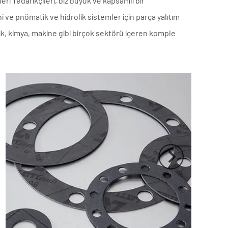
eri Tedarikçileri
, biz büyük ve kapsamlı bir
ni ve pnömatik ve hidrolik sistemler için parça yalıtım
ik, kimya, makine gibi birçok sektörü içeren komple