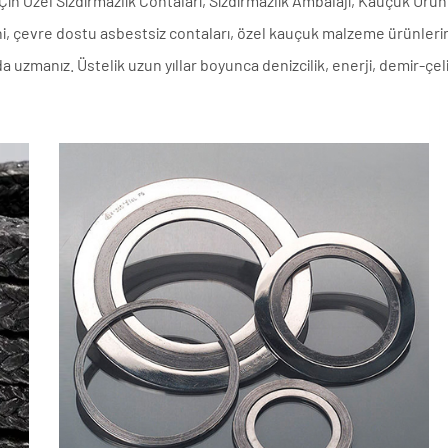
 Çin
Özel Sızdırmazlık Contaları, Sızdırmazlık Ambalajı, Kauçuk Ürünl
erini, çevre dostu asbestsiz contaları, özel kauçuk malzeme ürünleri
zmanız. Üstelik uzun yıllar boyunca denizcilik, enerji, demir-çel