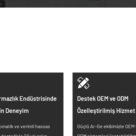
rmazlık Endüstrisinde
Destek OEM ve ODM
in Deneyim
Özelleştirilmiş Hizmet
tomatik ve verimli hassas
Güçlü Ar-Ge ekibimizle OEM
desteğiyle 20 yılı aşkın
ODM sistemleri üretebildiğim