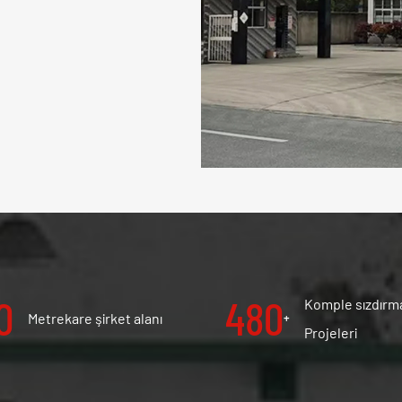
00
500
Komple sızdırm
Metrekare şirket alanı
+
Projeleri