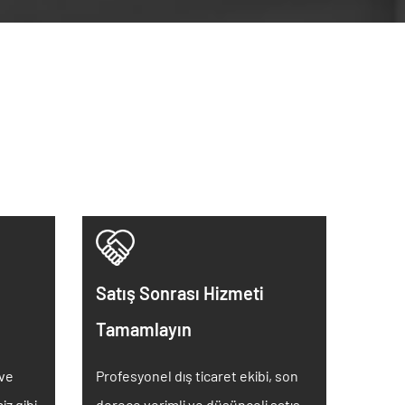
Satış Sonrası Hizmeti
Tamamlayın
 ve
Profesyonel dış ticaret ekibi, son
iz gibi
derece verimli ve düşünceli satış