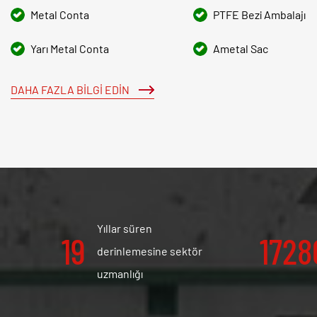
Metal Conta
PTFE Bezi Ambalajı
Yarı Metal Conta
Ametal Sac
DAHA FAZLA BILGI EDIN
Yıllar süren
20
180
derinlemesine sektör
uzmanlığı