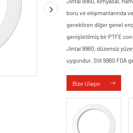
Jintai 9960, kimyasal, ham
boru ve ekipmanlarında ve 
gerektiren diğer genel en
genişletilmiş bir PTFE co
Jintai 9960, düzensiz yüzey
uygundur. Stil 9960 FDA ger
Bize Ulaşın