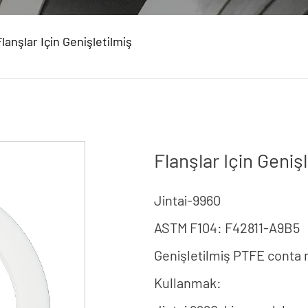
Flanşlar Için Genişletilmiş
Flanşlar Için Geni
Jintai-9960
ASTM F104: F42811-A9B5
Genişletilmiş PTFE conta
Kullanmak: