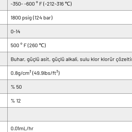
-350- -600 ° F (-212-316 ℃)
1800 psig (124 bar)
0-14
500 ° F (260 ℃)
Buhar, güçlü asit, güçlü alkali, sulu klor klorür çözelt
0.8g/cm³ (49.9lbs/ft³)
% 50
% 12
0.01mL/hr