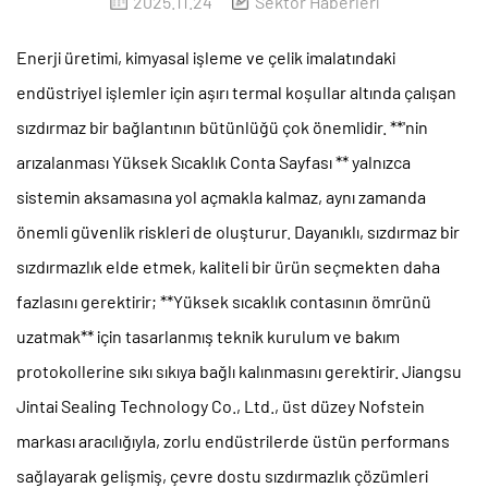
2025.11.24
Sektör Haberleri
Enerji üretimi, kimyasal işleme ve çelik imalatındaki
endüstriyel işlemler için aşırı termal koşullar altında çalışan
sızdırmaz bir bağlantının bütünlüğü çok önemlidir. **'nin
arızalanması
Yüksek Sıcaklık Conta Sayfası
** yalnızca
sistemin aksamasına yol açmakla kalmaz, aynı zamanda
önemli güvenlik riskleri de oluşturur. Dayanıklı, sızdırmaz bir
sızdırmazlık elde etmek, kaliteli bir ürün seçmekten daha
fazlasını gerektirir; **Yüksek sıcaklık contasının ömrünü
uzatmak** için tasarlanmış teknik kurulum ve bakım
protokollerine sıkı sıkıya bağlı kalınmasını gerektirir. Jiangsu
Jintai Sealing Technology Co., Ltd., üst düzey Nofstein
markası aracılığıyla, zorlu endüstrilerde üstün performans
sağlayarak gelişmiş, çevre dostu sızdırmazlık çözümleri