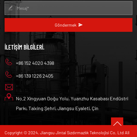
Göndermek
İLETIŞIM BILGILERI.
+86 152 4020 4398
+86 139 1226 2405
No.2 Xingyuan Doğu Yolu, Yuanzhu Kasabası Endüstri
Parkı, Taixing Şehri, Jiangsu Eyaleti, Çin
Copyright © 2024. Jiangsu Jintai Sızdırmazlık Teknolojisi Co, Ltd All