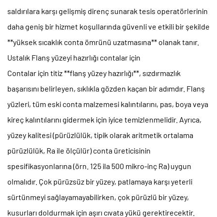
saldırılara karşı gelişmiş direnç sunarak tesis operatörlerinin
daha geniş bir hizmet koşullarında güvenli ve etkili bir şekilde
**yüksek sıcaklık conta ömrünü uzatmasına** olanak tanır.
Ustalık
Flanş yüzeyi hazırlığı
contalar için
Contalar için titiz **flanş yüzey hazırlığı**, sızdırmazlık
başarısını belirleyen, sıklıkla gözden kaçan bir adımdır. Flanş
yüzleri, tüm eski conta malzemesi kalıntılarını, pas, boya veya
kireç kalıntılarını gidermek için iyice temizlenmelidir. Ayrıca,
yüzey kalitesi (pürüzlülük, tipik olarak aritmetik ortalama
pürüzlülük, Ra ile ölçülür) conta üreticisinin
spesifikasyonlarına (örn. 125 ila 500 mikro-inç Ra) uygun
olmalıdır. Çok pürüzsüz bir yüzey, patlamaya karşı yeterli
sürtünmeyi sağlayamayabilirken, çok pürüzlü bir yüzey,
kusurları doldurmak için aşırı cıvata yükü gerektirecektir.