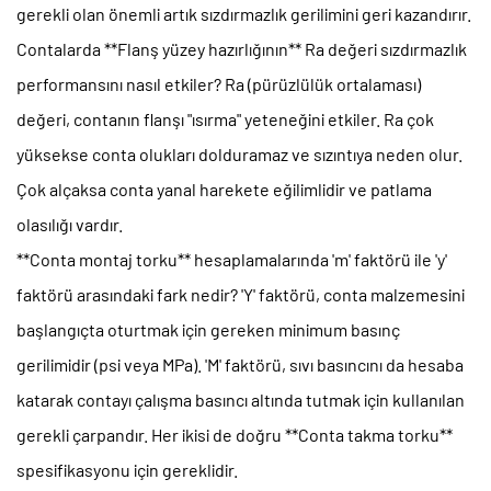
gerekli olan önemli artık sızdırmazlık gerilimini geri kazandırır.
Contalarda **Flanş yüzey hazırlığının** Ra değeri sızdırmazlık
performansını nasıl etkiler?
Ra (pürüzlülük ortalaması)
değeri, contanın flanşı "ısırma" yeteneğini etkiler. Ra çok
yüksekse conta olukları dolduramaz ve sızıntıya neden olur.
Çok alçaksa conta yanal harekete eğilimlidir ve patlama
olasılığı vardır.
**Conta montaj torku** hesaplamalarında 'm' faktörü ile 'y'
faktörü arasındaki fark nedir?
'Y' faktörü, conta malzemesini
başlangıçta oturtmak için gereken minimum basınç
gerilimidir (psi veya MPa). 'M' faktörü, sıvı basıncını da hesaba
katarak contayı çalışma basıncı altında tutmak için kullanılan
gerekli çarpandır. Her ikisi de doğru **Conta takma torku**
spesifikasyonu için gereklidir.